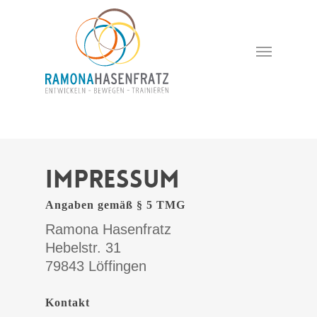
google-site-verification=gkE5kmD-
wtrFT2M7P5yXnfKJw2iW7-RTq-ptl9QoUtM
Impressum
Angaben gemäß § 5 TMG
Ramona Hasenfratz
Hebelstr. 31
79843 Löffingen
Kontakt